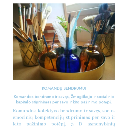
KOMANDŲ BENDRUMUI
Komandos bendrumo ir savęs, Žmogiškojo ir socialinio
kapitalo stiprinimas per savo ir kito pažinimo potėpį.
Komandos, kolektyvo bendrumo ir savęs, socio-
emocinių kompetencijų stiprinimas per savo ir
kito pažinimo potėpį, 3 D asmenybinių