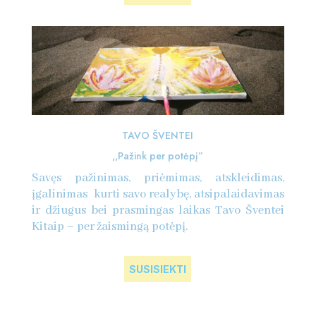
TAVO ŠVENTEI
,,Pažink per potėpį”
Savęs pažinimas, priėmimas, atskleidimas,
įgalinimas kurti savo realybę, atsipalaidavimas
ir džiugus bei prasmingas laikas Tavo Šventei
Kitaip – per žaismingą potėpį.
SUSISIEKTI