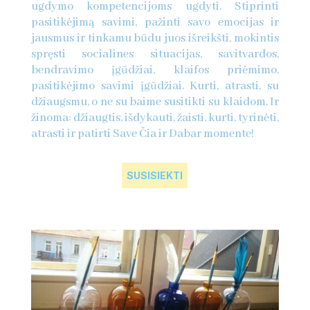
ugdymo kompetencijoms ugdyti. Stiprinti
pasitikėjimą savimi, pažinti savo emocijas ir
jausmus ir tinkamu būdu juos išreikšti, mokintis
spręsti socialines situacijas, savitvardos,
bendravimo įgūdžiai, klaifos priėmimo,
pasitikėjimo savimi įgūdžiai. Kurti, atrasti, su
džiaugsmu, o ne su baime susitikti su klaidom. Ir
žinoma: džiaugtis, išdykauti, žaisti, kurti, tyrinėti,
atrasti ir patirti Save Čia ir Dabar momente
!
SUSISIEKTI