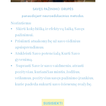
SAVĘS PAŽINIMO GRUPĖS
panaudojant neuroedukacinius metodus.
Norintiems:
Skirti kokybišką ir efektyvų laiką Savęs
pažinimui;
Prisiimti atsakomybę už savo vidinius
apsisprendimus;
Atskleisti Savo potencialą Kurti Savo
gyvenimą.
Suprasti Save ir savo vaidmenis, atrasti
pozityvias, kuriančias mintis, žodžius,
veiksmus, pozityvius savęs pažinimo įrankius,
kurie padeda sukurti savo šviesesnę realybę.
SUSISIEKTI