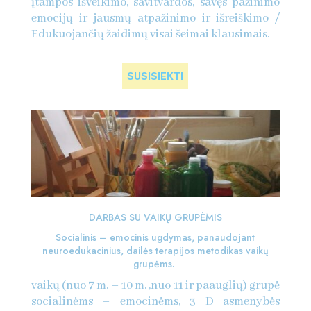
įtampos išveikimo, savitvardos, savęs pažinimo
emocijų ir jausmų atpažinimo ir išreiškimo /
Edukuojančių žaidimų visai šeimai klausimais.
SUSISIEKTI
DARBAS SU VAIKŲ GRUPĖMIS
Socialinis – emocinis ugdymas, panaudojant
neuroedukacinius, dailės terapijos metodikas vaikų
grupėms.
vaikų (nuo 7 m. – 10 m. ,nuo 11 ir paauglių) grupė
socialinėms – emocinėms, 3 D asmenybės