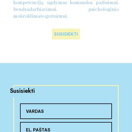
kompetencijų ugdymas komandos pažinimui,
bendradarbiavimui, psichologinio
mokroklimato gerinimui.
SUSISIEKTI
Susisiekti